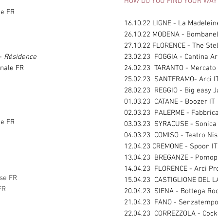
HOW DO YOU FIND YOUR WAY 
ie FR
16.10.22 LIGNE - La Madelein
26.10.22 MODENA - Bombanel
27.10.22 FLORENCE - The Stel
 -
Résidence
23.02.23 FOGGIA - Cantina Ar
nale FR
24.02.23 TARANTO - Mercato 
25.02.23 SANTERAMO- Arci I
28.02.23 REGGIO - Big easy Ja
01.03.23 CATANE - Boozer IT
02.03.23 PALERME - Fabbrica
ie FR
03.03.23 SYRACUSE - Sonica 
04.03.23 COMISO - Teatro Nise
12.04.23 CREMONE - Spoon IT
13.04.23 BREGANZE - Pomope
14.04.23 FLORENCE - Arci Pr
se FR
15.04.23 CASTIGLIONE DEL L
FR
20.04.23 SIENA - Bottega Roo
21.04.23 FANO - Senzatempo
22.04.23 CORREZZOLA - Cock