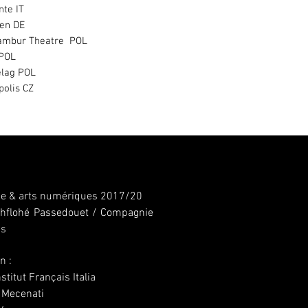
nte IT
den DE
lambur Theatre POL
 POL
elag POL
polis CZ
e & arts numériques 2017/2
0
ahflohé Passedouet / Compagnie
is
n :
titut Français Italia
i Mecenati