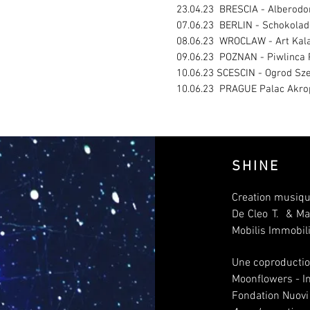
23.04.23 BRESCIA - Alberodo
07.06.23 BERLIN - Schokola
08.06.23 WROCLAW - Art Ka
09.06.23 POZNAN - Piwlinca
10.06.23 SCESCIN - Ogrod Sz
10.06.23 PRAGUE Palac Akro
SHINE
Creatio
n musiqu
De Cleo T. & M
Mobilis Immobil
Une coproductio
Moonflowers - Ins
Fondation Nuov