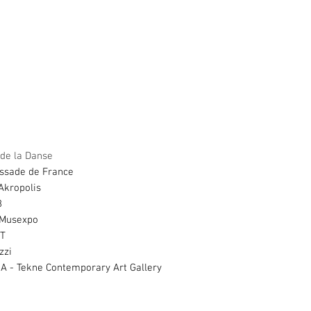
 de la Danse
ssade de France
Akropolis
8
 Musexpo
IT
zzi
A - Tekne Contemporary Art Gallery