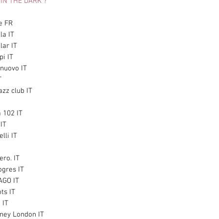
IN THE DARK ?
e FR
la IT
lar IT
pi IT
nuovo IT
T
zz club IT
 102 IT
IT
lli IT
ro. IT
ogres IT
AGO IT
ts IT
 IT
ney London IT