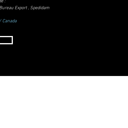
de :
Bureau Export , Spedidam
 / Canada