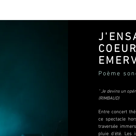
J'ENS
COEU
EMERV
Poème sono
" Je devins un opér
(RIMBAUD)
Entre concert théâ
ce spectacle hor
traversée immers
pluie d'été. Les 