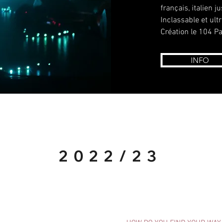
français, italien 
Inclassable et ul
Création le 104 P
INFO
2022/23