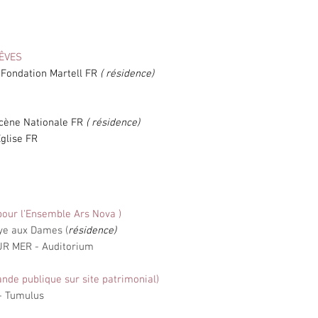
RÊVES
 Fondation Martell FR
( résidence)
cène Nationale FR
( résidence)
glise FR
our l'Ensemble Ars Nova )
ye aux Dames (
résidence)
UR MER - Auditorium
 publique sur site patrimonial)
- Tumulus