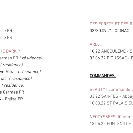
DES FORETS ET DES 
ésie FR
03/30.09.21 COGNAC -
ésie FR
ARIA
THE DARK ?
10.22 ANGOULEME - S
Carmes FR
( résidence)
02.06.22 BIOUSSAC - E
( résidence)
erve Smac
( résidence)
COMMANDES
Smac
( résidence)
c
( résidence)
BEAUTY ( commande p
s Carmes FR
03.22 SAINTES - Abba
- Eglise FR
10.03.22 ST PALAIS S
NEODYSSEES (Commande
13.05.22 FONTENILLE 