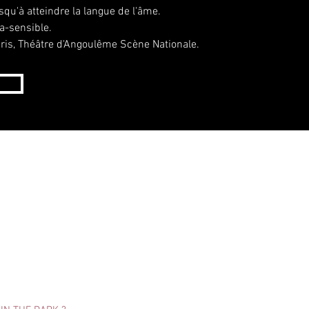
jusqu'à atteindre la langue de l'âme.
tra-sensible.
aris, Théâtre d'Angoulême Scène Nationale.