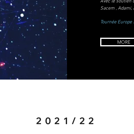
Avec le soutien 
Sacem , Adami, 
Tournée Europe
MORE
2021/22